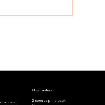
Nos centres
2 centres principaux
Douaumont